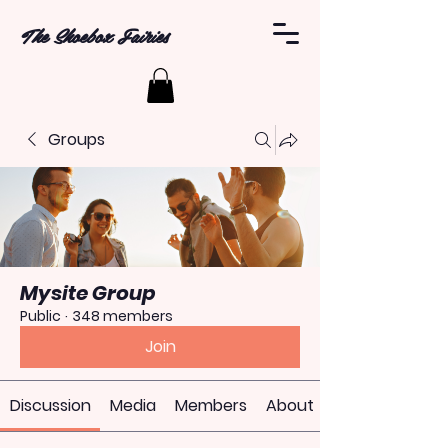
The Shoebox Fairies
Groups
Mysite Group
Public
·
348 members
Join
Discussion
Media
Members
About