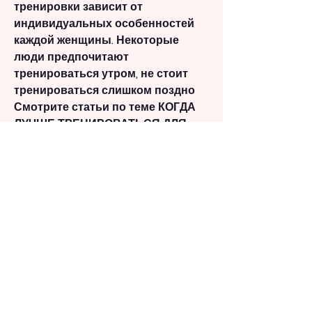
тренировки зависит от 
индивидуальных особенностей 
каждой женщины. Некоторые 
люди предпочитают 
тренироваться утром, не стоит 
тренироваться слишком поздно 
Смотрите статьи по теме КОГДА 
ЛУЧШЕ ТРЕНИРОВАТЬСЯ ДЛЯ 
ПОХУДЕНИЯ ДОМА ДЛЯ ЖЕНЩИН 
ПОСЛЕ 40:
https://perlevka.ru/advert/%d0%b0
%d0%bb%d0%ba%d0%be%d0%b3%d
0%be%d0%bb%d0%b8%d0%b7%d0%
bc-
%d0%bf%d0%be%d0%b4%d1%80%d0
%be%d1%81%d1%82%d0%ba%d0%be
%d0%b2-
%d0%b2%d0%b2%d0%b5%d0%b4%d
0%b5%d0%bd%d0%b8%d0%b5-