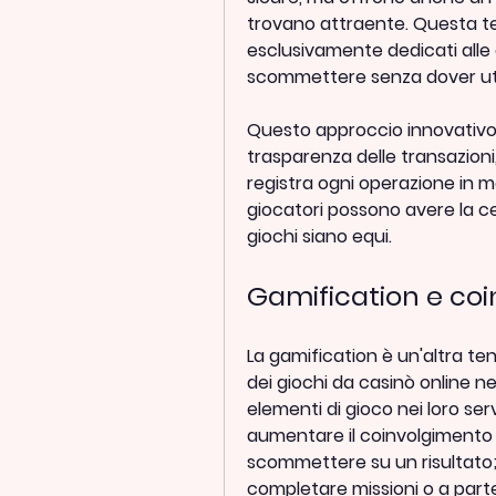
trovano attraente. Questa te
esclusivamente dedicati alle 
scommettere senza dover utili
Questo approccio innovativo ha
trasparenza delle transazioni,
registra ogni operazione in m
giocatori possono avere la cer
giochi siano equi.
Gamification e coi
La gamification è un'altra te
dei giochi da casinò online ne
elementi di gioco nei loro ser
aumentare il coinvolgimento de
scommettere su un risultato; i
completare missioni o a part