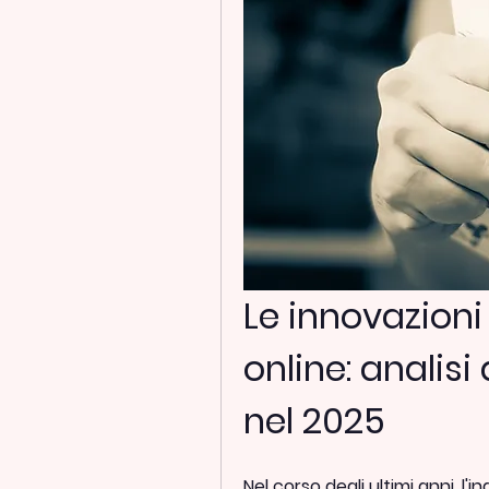
Le innovazioni
online: analisi
nel 2025
Nel corso degli ultimi anni, l'i