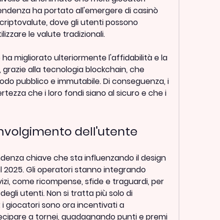
ndenza ha portato all'emergere di casinò 
criptovalute, dove gli utenti possono 
zzare le valute tradizionali.
 migliorato ulteriormente l'affidabilità e la 
 grazie alla tecnologia blockchain, che 
odo pubblico e immutabile. Di conseguenza, i 
tezza che i loro fondi siano al sicuro e che i 
nvolgimento dell'utente
ndenza chiave che sta influenzando il design 
l 2025. Gli operatori stanno integrando 
vizi, come ricompense, sfide e traguardi, per 
gli utenti. Non si tratta più solo di 
 giocatori sono ora incentivati a 
ecipare a tornei, guadagnando punti e premi 