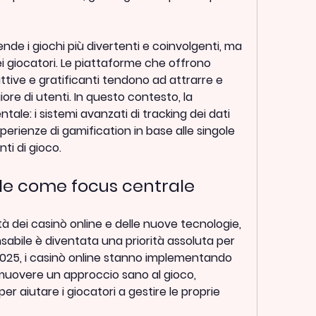
de i giochi più divertenti e coinvolgenti, ma 
 giocatori. Le piattaforme che offrono 
ttive e gratificanti tendono ad attrarre e 
 di utenti. In questo contesto, la 
le: i sistemi avanzati di tracking dei dati 
erienze di gamification in base alle singole 
i di gioco.
ile come focus centrale
à dei casinò online e delle nuove tecnologie, 
sabile è diventata una priorità assoluta per 
 2025, i casinò online stanno implementando 
muovere un approccio sano al gioco, 
r aiutare i giocatori a gestire le proprie 