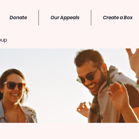
Donate
Our Appeals
Create a Box
oup