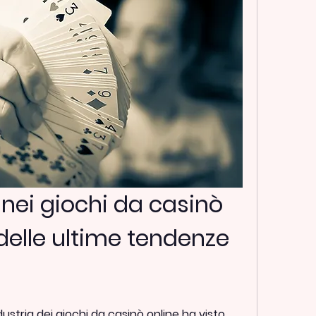
 nei giochi da casinò 
 delle ultime tendenze 
ndustria dei giochi da casinò online ha visto 