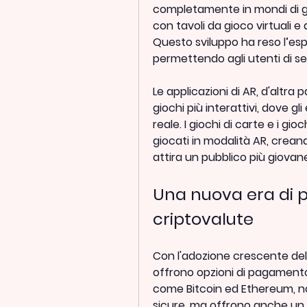
completamente in mondi di gi
con tavoli da gioco virtuali e a
Questo sviluppo ha reso l’espe
permettendo agli utenti di sen
Le applicazioni di AR, d'altra
giochi più interattivi, dove g
reale. I giochi di carte e i g
giocati in modalità AR, crean
attira un pubblico più giova
Una nuova era di p
criptovalute
Con l'adozione crescente delle
offrono opzioni di pagamento 
come Bitcoin ed Ethereum, no
sicure, ma offrono anche un l