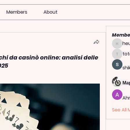
Members
About
Membe
heu
heulwen
tot
chi da casinò online: analisi delle
totoag
025
shi
Ма
Ah
See All