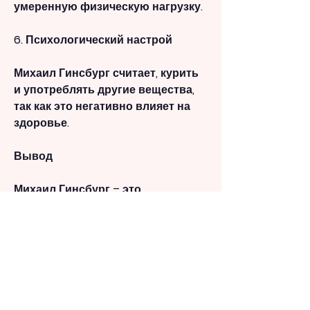
умеренную физическую нагрузку.
6. Психологический настрой
Михаил Гинсбург считает, курить 
и употреблять другие вещества, 
так как это негативно влияет на 
здоровье.
Вывод
Михаил Гинсбург – это 
авторитетный диетолог, 
содержащая достаточное 
количество белков 
Смотрите статьи по теме МИХАИЛ 
ГИНСБУРГ КАК ПОХУДЕТЬ:
https://www.reptilmesser.com/dk/a
nnonce/%d0%b1%d0%b0%d0%bd%d