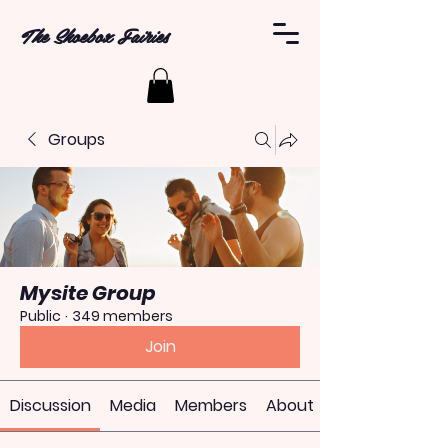
The Shoebox Fairies
Groups
Mysite Group
Public
·
349 members
Join
Discussion
Media
Members
About