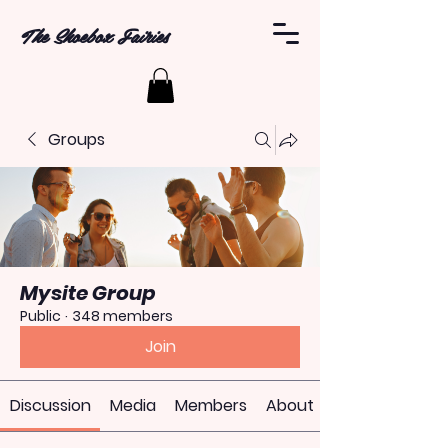
The Shoebox Fairies
Groups
Mysite Group
Public
·
348 members
Join
Discussion
Media
Members
About