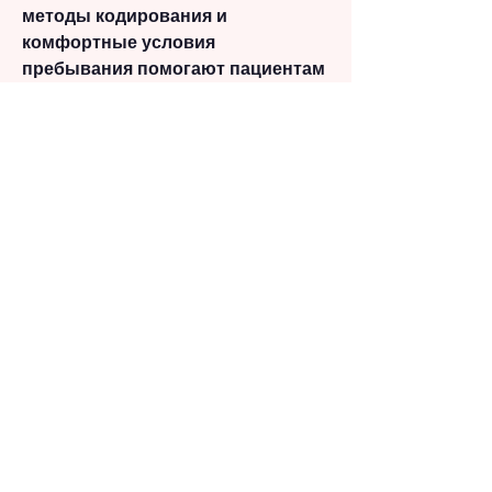
методы кодирования и 
комфортные условия 
пребывания помогают пациентам 
избавиться от зависимости и 
вернуться к здоровой жизни. Если 
вы или ваши близкие столкнулись 
с проблемой алкоголизма 
Смотрите статьи по теме 
ДОВЖЕНКО КОДИРОВАНИЕ ОТ 
АЛКОГОЛИЗМА МИНСК:
http://superiorcam.tmweb.ru/posts
/876437-rimedi-contro-l-
iperplasia-prostatica-
benigna.html
0
0
Write a comment...