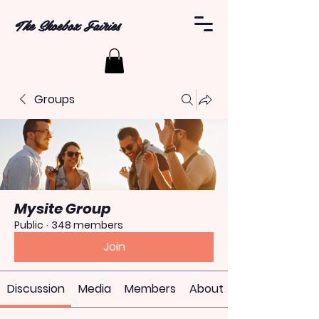
The Shoebox Fairies
Groups
Mysite Group
Public
·
348 members
Join
Discussion
Media
Members
About