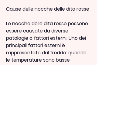
Cause delle nocche delle dita rosse
Le nocche delle dita rosse possono 
essere causate da diverse 
patologie o fattori esterni. Uno dei 
principali fattori esterni è 
rappresentato dal freddo: quando 
le temperature sono basse 
Смотрите статьи по теме NOCCHE 
DELLE DITA ROSSE:
https://www.latinlanguagelink.net/
group/bfl-
group/discussion/ffa36dfa-4bf7-
4cff-9368-658f45adba14
0
0
Write a comment...