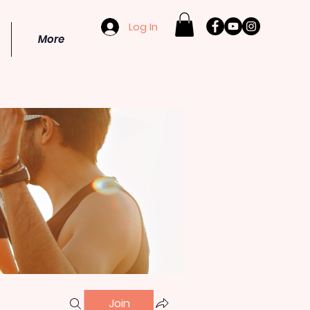
Log In
More
Join