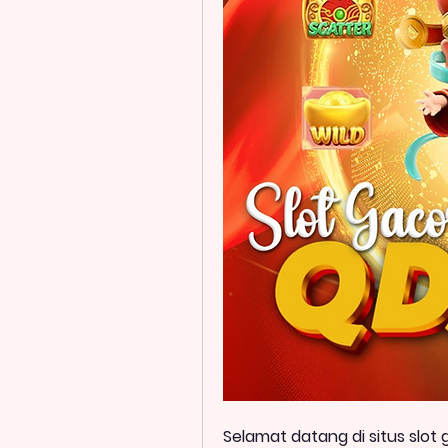
Selamat datang di situs slot 