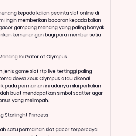
menang kepada kalian pecinta slot online di 
ami ingin memberikan bocoran kepada kalian 
 gacor gampang menang yang paling banyak 
rikan kemenangan bagi para member setia 
 Menang Ini Gater of Olympus
nis game slot rtp live tertinggi paling 
i tema dewa Zeus Olympus atau dikenal 
 pada permainan ini adanya nilai perkalian 
dah buat mendapatkan simbol scatter agar 
onus yang melimpah.
 Starlinght Princess
alah satu permainan slot gacor terpercaya 