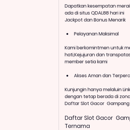
Dapatkan kesempatan meraih
ada di situs QDAL88 hari ini
Jackpot dan Bonus Menarik
Pelayanan Maksimal
Kami berkomintmen untuk me
hati,Kejujuran dan transpatasi
member setia kami
Akses Aman dan Terper
Kunjungin hanya melaluin Link 
dengan tetap berada di zon
Daftar Slot Gacor  Gampang 
Daftar Slot Gacor  Gam
Ternama