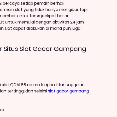
i percaya setiap pemain berhak 
main slot yang tidak hanya mengibur tapi 
mber untuk terus jeckpot besar. 
t untuk memulai dengan aktivitas 24 jam 
n slot dapat dilakukan di mana pun juga 
 Situs Slot Gacor Gampang 
i slot QDAL88 resmi dengan fitur unggulan 
an tertinggi,dan seleksi 
slot gacor gampang 
rik