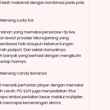
 lebih maksimal dengan kombinasi pada pola 
 Menang Lucky Koi
mainan yang memakai persetase rtp live 
an lewat provider Microgaming yang 
membawa hoki ataupun keberuntungan 
ih jackpot, Dari sekian banyaknya 
ah banyak yang berhasil dengan mengikutin 
etiap harinya.
g Menang Candy Bonanza
 menarik perhatian player dengan memakai 
ih cerah. PG Soft juga menyediakan fitur 
a simbol perkalian besar melalui multiplier, 
tuk mencapai kemenangan akstra.