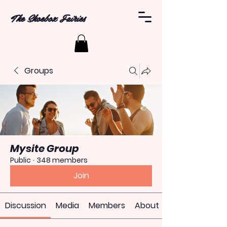
The Shoebox Fairies
Groups
Mysite Group
Public
·
348 members
Join
Discussion
Media
Members
About