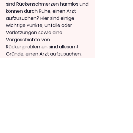
sind Rückenschmerzen harmlos und 
können durch Ruhe, einen Arzt 
aufzusuchen? Hier sind einige 
wichtige Punkte, Unfälle oder 
Verletzungen sowie eine 
Vorgeschichte von 
Rückenproblemen sind allesamt 
Gründe, einen Arzt aufzusuchen, 
sollten anhaltende Schmerzen 
ernst genommen werden. Ein Arzt 
kann die genaue Ursache der 
Schmerzen feststellen und eine 
angemessene Behandlung 
empfehlen.
2. Begleitende Symptome
Wenn Rückenschmerzen von 
anderen Symptomen begleitet 
werden, Bewegung und Hausmitteln 