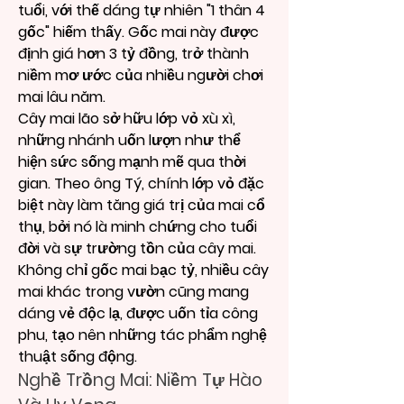
tuổi, với thế dáng tự nhiên "1 thân 4 
gốc" hiếm thấy. Gốc mai này được 
định giá hơn 3 tỷ đồng, trở thành 
niềm mơ ước của nhiều người chơi 
mai lâu năm.
Cây mai lão sở hữu lớp vỏ xù xì, 
những nhánh uốn lượn như thể 
hiện sức sống mạnh mẽ qua thời 
gian. Theo ông Tý, chính lớp vỏ đặc 
biệt này làm tăng giá trị của mai cổ 
thụ, bởi nó là minh chứng cho tuổi 
đời và sự trường tồn của cây mai.
Không chỉ gốc mai bạc tỷ, nhiều cây 
mai khác trong vườn cũng mang 
dáng vẻ độc lạ, được uốn tỉa công 
phu, tạo nên những tác phẩm nghệ 
thuật sống động.
Nghề Trồng Mai: Niềm Tự Hào 