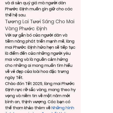
và di sản quý giá mà người dân 
Phước Định muốn gìn giữ cho các 
thế hệ sau.
Tương Lai Tươi Sáng Cho Mai 
Vàng Phước Định
Với sự gắn bó của người dân và 
tiềm năng phát triển mạnh mẽ, làng 
mai Phước Định hứa hẹn sẽ tiếp tục 
là điểm đến của những người yêu 
mai vàng và là nguồn cảm hứng 
cho những ai mong muốn tìm hiểu 
về vẻ đẹp của loài hoa đặc trưng 
ngày Tết.
Chào đón Tết 2025, làng mai Phước 
Định rực rỡ sắc vàng, mang theo hy 
vọng và niềm tin về một năm mới 
bình an, thịnh vượng. Các bạn có 
thể tham khảo thêm về 
Những hình 