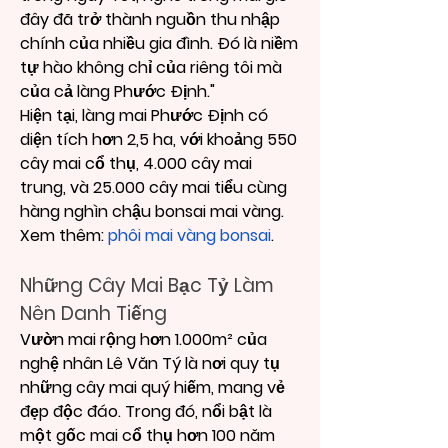
đây đã trở thành nguồn thu nhập 
chính của nhiều gia đình. Đó là niềm 
tự hào không chỉ của riêng tôi mà 
của cả làng Phước Định."
Hiện tại, làng mai Phước Định có 
diện tích hơn 2,5 ha, với khoảng 550 
cây mai cổ thụ, 4.000 cây mai 
trung, và 25.000 cây mai tiểu cùng 
hàng nghìn chậu bonsai mai vàng.
Xem thêm: 
phôi mai vàng bonsai
.
Những Cây Mai Bạc Tỷ Làm 
Nên Danh Tiếng
Vườn mai rộng hơn 1.000m² của 
nghệ nhân Lê Văn Tý là nơi quy tụ 
những cây mai quý hiếm, mang vẻ 
đẹp độc đáo. Trong đó, nổi bật là 
một gốc mai cổ thụ hơn 100 năm 