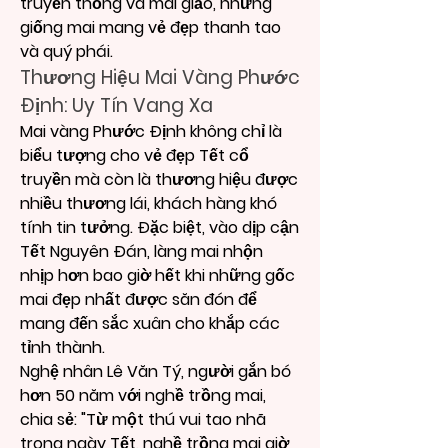
truyền thống và mai giảo, những 
giống mai mang vẻ đẹp thanh tao 
và quý phái.
Thương Hiệu Mai Vàng Phước 
Định: Uy Tín Vang Xa
Mai vàng Phước Định không chỉ là 
biểu tượng cho vẻ đẹp Tết cổ 
truyền mà còn là thương hiệu được 
nhiều thương lái, khách hàng khó 
tính tin tưởng. Đặc biệt, vào dịp cận 
Tết Nguyên Đán, làng mai nhộn 
nhịp hơn bao giờ hết khi những gốc 
mai đẹp nhất được săn đón để 
mang đến sắc xuân cho khắp các 
tỉnh thành.
Nghệ nhân Lê Văn Tý, người gắn bó 
hơn 50 năm với nghề trồng mai, 
chia sẻ: "Từ một thú vui tao nhã 
trong ngày Tết, nghề trồng mai giờ 