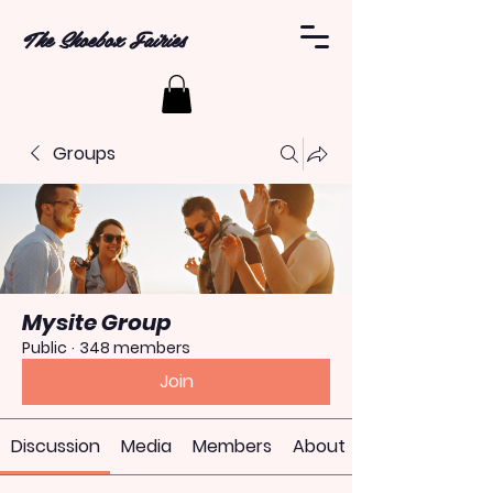
The Shoebox Fairies
Groups
Mysite Group
Public
·
348 members
Join
Discussion
Media
Members
About