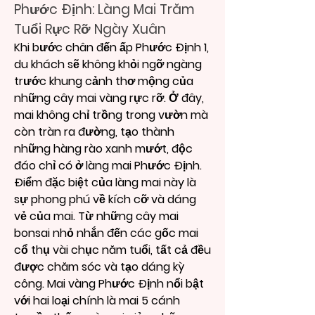
Phước Định: Làng Mai Trăm 
Tuổi Rực Rỡ Ngày Xuân
Khi bước chân đến ấp Phước Định 1, 
du khách sẽ không khỏi ngỡ ngàng 
trước khung cảnh thơ mộng của 
những cây mai vàng rực rỡ. Ở đây, 
mai không chỉ trồng trong vườn mà 
còn tràn ra đường, tạo thành 
những hàng rào xanh mướt, độc 
đáo chỉ có ở làng mai Phước Định.
Điểm đặc biệt của làng mai này là 
sự phong phú về kích cỡ và dáng 
vẻ của mai. Từ những cây mai 
bonsai nhỏ nhắn đến các gốc mai 
cổ thụ vài chục năm tuổi, tất cả đều 
được chăm sóc và tạo dáng kỳ 
công. Mai vàng Phước Định nổi bật 
với hai loại chính là mai 5 cánh 