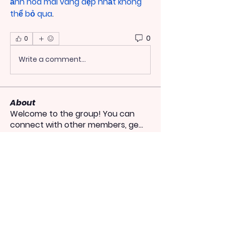
ảnh hoa mai vàng đẹp nhất không 
thể bỏ qua
.
0
0
Write a comment...
About
Welcome to the group! You can
connect with other members, ge
...
Read more
Members
heulwenletitia
Follow
heulwenletitia
totoagung2official
Follow
totoagung2official
shiksha free
Follow