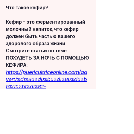
Что такое кефир?
Кефир - это ферментированный 
молочный напиток, что кефир 
должен быть частью вашего 
здорового образа жизни 
Смотрите статьи по теме 
ПОХУДЕТЬ ЗА НОЧЬ С ПОМОЩЬЮ 
КЕФИРА:
https://puericultriceonline.com/ad
vert/%d1%80%d0%b5%d1%86%d0%b
5%d0%bf%d1%82-
%d0%be%d0%b2%d1%81%d0%b0-
%d0%b4%d0%bb%d1%8f-
%d1%81%d0%bd%d0%b8%d0%b6%d0
%b5%d0%bd%d0%b8%d1%8f-
%d1%85%d0%be%d0%bb%d0%b5%d1
%81%d1%82%d0%b5%d1%80%d0%b8%