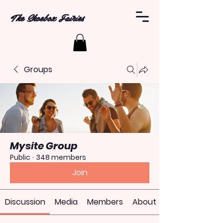
The Shoebox Fairies
Groups
Mysite Group
Public
·
348 members
Join
Discussion
Media
Members
About