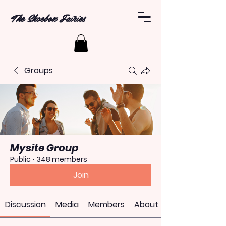
The Shoebox Fairies
Groups
Mysite Group
Public
·
348 members
Join
Discussion
Media
Members
About