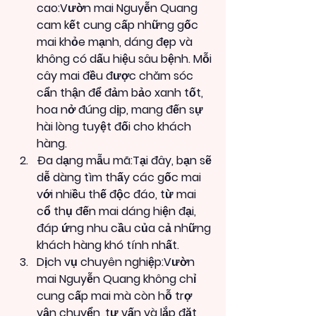
cao:Vườn mai Nguyễn Quang 
cam kết cung cấp những gốc 
mai khỏe mạnh, dáng đẹp và 
không có dấu hiệu sâu bệnh. Mỗi 
cây mai đều được chăm sóc 
cẩn thận để đảm bảo xanh tốt, 
hoa nở đúng dịp, mang đến sự 
hài lòng tuyệt đối cho khách 
hàng.
Đa dạng mẫu mã:Tại đây, bạn sẽ 
dễ dàng tìm thấy các gốc mai 
với nhiều thế độc đáo, từ mai 
cổ thụ đến mai dáng hiện đại, 
đáp ứng nhu cầu của cả những 
khách hàng khó tính nhất.
Dịch vụ chuyên nghiệp:Vườn 
mai Nguyễn Quang không chỉ 
cung cấp mai mà còn hỗ trợ 
vận chuyển, tư vấn và lắp đặt 