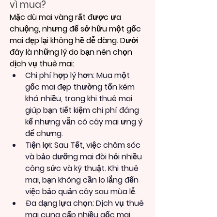
vì mua?
Mặc dù mai vàng rất được ưa 
chuộng, nhưng để sở hữu một gốc 
mai đẹp lại không hề dễ dàng. Dưới 
đây là những lý do bạn nên chọn 
dịch vụ thuê mai:
Chi phí hợp lý hơn: Mua một 
gốc mai đẹp thường tốn kém 
khá nhiều, trong khi thuê mai 
giúp bạn tiết kiệm chi phí đáng 
kể nhưng vẫn có cây mai ưng ý 
để chưng.
Tiện lợi: Sau Tết, việc chăm sóc 
và bảo dưỡng mai đòi hỏi nhiều 
công sức và kỹ thuật. Khi thuê 
mai, bạn không cần lo lắng đến 
việc bảo quản cây sau mùa lễ.
Đa dạng lựa chọn: Dịch vụ thuê 
mai cung cấp nhiều gốc mai 