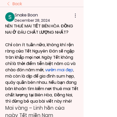
Back
Snake Boon
December 28, 2024
NÊN THUÊ MAI TẾT BIÊN HÒA ĐỒNG 
NAI Ở ĐÂU CHẤT LƯỢNG NHẤT?
Chỉ còn ít tuần nữa, không khí rộn 
ràng của Tết Nguyên Đán sẽ ngập 
tràn khắp mọi nơi. Ngày Tết không 
chỉ là thời điểm tiễn biệt năm cũ và 
chào đón năm mới, 
vườn mai đẹp
, 
mà còn là dịp để gia đình sum họp, 
quây quần bên nhau. Nếu bạn đang 
băn khoăn tìm kiếm nơi thuê mai Tết 
chất lượng tại Biên Hòa, Đồng Nai, 
thì đừng bỏ qua bài viết này nhé!
Mai vàng – Linh hồn của 
ngày Tết miền Nam