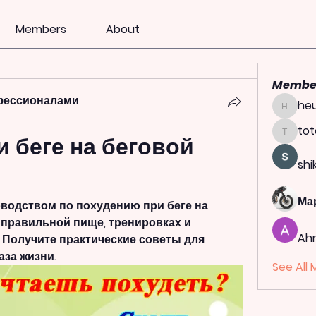
Members
About
Membe
фессионалами
heu
heulwen
tot
 беге на беговой 
totoag
shi
Ма
водством по похудению при беге на 
 правильной пище, тренировках и 
Ah
 Получите практические советы для 
аза жизни.
See All