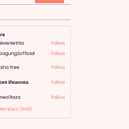
rs
lwenletitia
Follow
letitia
oagung2official
Follow
ung2official
ksha free
Follow
рия Иванова
Follow
med Raza
Follow
 Members (349)