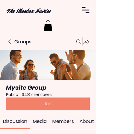
The Shoebox Fairies
Groups
Mysite Group
Public
·
348 members
Join
Discussion
Media
Members
About