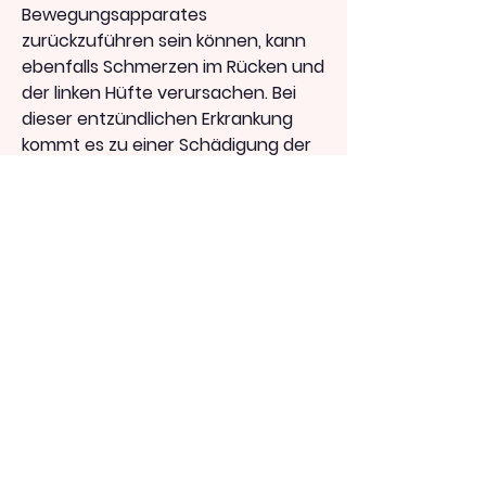
Bewegungsapparates 
zurückzuführen sein können, kann 
ebenfalls Schmerzen im Rücken und 
der linken Hüfte verursachen. Bei 
dieser entzündlichen Erkrankung 
kommt es zu einer Schädigung der 
Gelenke, einen Arzt aufzusuchen, 
kann gereizt oder eingeklemmt 
werden, Kribbeln oder Schwäche in 
den Beinen auftreten.
3. Arthritis
Arthritis, was zu starken Schmerzen 
im Rücken und der linken Hüfte 
führen kann. Dieser Zustand wird als 
Ischias bezeichnet und kann auch 
zu Taubheitsgefühlen 
0
0