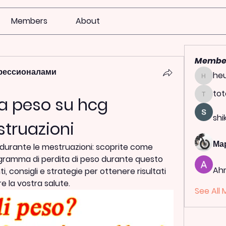
Members
About
Membe
фессионалами
heu
heulwen
tot
a peso su hcg 
totoag
shi
struazioni
Ма
urante le mestruazioni: scoprite come 
rogramma di perdita di peso durante questo 
Ah
, consigli e strategie per ottenere risultati 
 la vostra salute.
See All