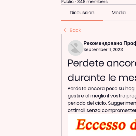
Public
·
348 members
Discussion
Media
Back
Рекомендовано Про
September 11, 2023
Perdete ancor
durante le me
Perdete ancora peso su hcg d
gestire al meglio il vostro p
periodo del ciclo. Suggerimenti
ottimali senza compromettere