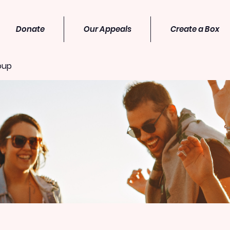
Donate
Our Appeals
Create a Box
oup