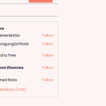
rs
lwenletitia
Follow
letitia
oagung2official
Follow
ung2official
ksha free
Follow
рия Иванова
Follow
med Raza
Follow
 Members (348)