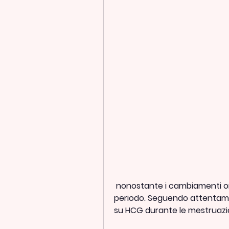
 nonostante i cambiamenti ormonali che possono verificarsi in questo 
periodo. Seguendo attentame
su HCG durante le mestruazi