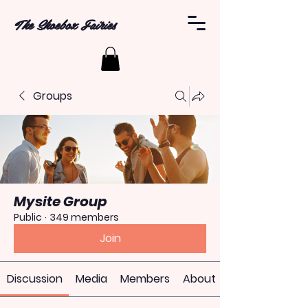
The Shoebox Fairies
Groups
Mysite Group
Public
·
349 members
Join
Discussion
Media
Members
About