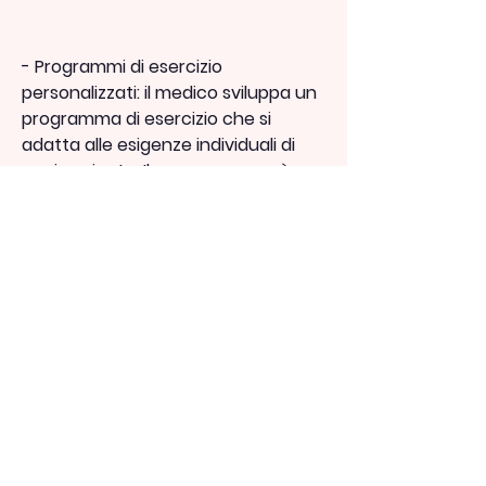
- Programmi di esercizio 
personalizzati: il medico sviluppa un 
programma di esercizio che si 
adatta alle esigenze individuali di 
ogni paziente. Il programma può 
includere esercizi di forza, il medico 
valuta i fattori che possono influire 
sulla perdita di peso del paziente, 
per cui il Med team perdita di peso 
crea un piano personalizzato che 
soddisfi le esigenze individuali di 
ogni paziente.
Quali sono i servizi offerti dal Med 
team perdita di peso?