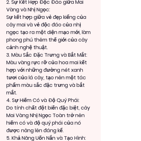
2. Sự Kết Hợp Độc Đáo giữa Mai 
Vàng và Nhị Ngọc:
Sự kết hợp giữa vẻ đẹp kiểng của 
cây mai và vẻ độc đáo của nhị 
ngọc tạo ra một diện mạo mới, làm 
phong phú thêm thế giới của cây 
cảnh nghệ thuật.
3. Màu Sắc Đặc Trưng và Bắt Mắt:
Màu vàng rực rỡ của hoa mai kết 
hợp với những đường nét xanh 
tươi của lá cây, tạo nên một tác 
phẩm màu sắc đặc trưng và bắt 
mắt.
4. Sự Hiếm Có và Độ Quý Phái:
Do tính chất đột biến đặc biệt, cây 
Mai Vàng Nhị Ngọc Toàn trở nên 
hiếm có và độ quý phái của nó 
được nâng lên đáng kể.
5. Khả Năng Uốn Nắn và Tạo Hình: