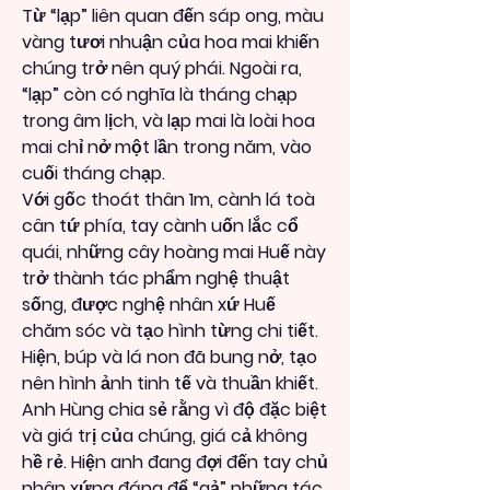
Từ “lạp” liên quan đến sáp ong, màu 
vàng tươi nhuận của hoa mai khiến 
chúng trở nên quý phái. Ngoài ra, 
“lạp” còn có nghĩa là tháng chạp 
trong âm lịch, và lạp mai là loài hoa 
mai chỉ nở một lần trong năm, vào 
cuối tháng chạp.
Với gốc thoát thân 1m, cành lá toà 
cân tứ phía, tay cành uốn lắc cổ 
quái, những cây hoàng mai Huế này 
trở thành tác phẩm nghệ thuật 
sống, được nghệ nhân xứ Huế 
chăm sóc và tạo hình từng chi tiết.
Hiện, búp và lá non đã bung nở, tạo 
nên hình ảnh tinh tế và thuần khiết. 
Anh Hùng chia sẻ rằng vì độ đặc biệt 
và giá trị của chúng, giá cả không 
hề rẻ. Hiện anh đang đợi đến tay chủ 
nhân xứng đáng để “gả” những tác 