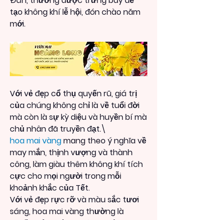
Đán, thường được trưng bày để 
tạo không khí lễ hội, đón chào năm 
mới.
Với vẻ đẹp cổ thụ quyến rũ, giá trị 
của chúng không chỉ là về tuổi đời 
mà còn là sự kỳ diệu và huyền bí mà 
chủ nhân đã truyền đạt.\
hoa mai vàng
 mang theo ý nghĩa về 
may mắn, thịnh vượng và thành 
công, làm giàu thêm không khí tích 
cực cho mọi người trong mỗi 
khoảnh khắc của Tết.
Với vẻ đẹp rực rỡ và màu sắc tươi 
sáng, hoa mai vàng thường là 