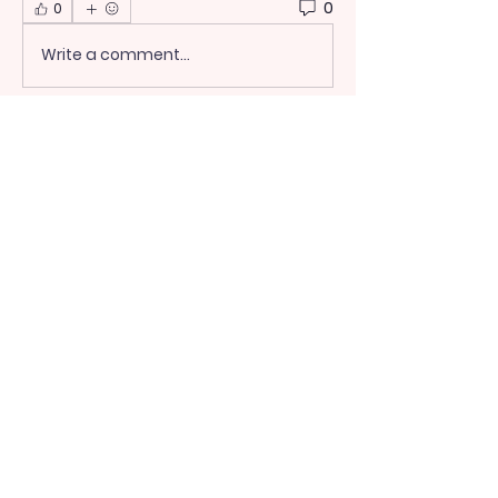
0
0
Write a comment...
About
Welcome to the group! You can
connect with other members, ge
...
Read more
Members
heulwenletitia
Follow
heulwenletitia
totoagung2official
Follow
totoagung2official
shiksha free
Follow
Мария Иванова
Follow