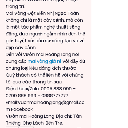
trang trí.
Mai Vàng Đột Biến Nhị Ngọc Toàn 
không chỉ là một cây cảnh, mà còn 
là một tác phẩm nghệ thuật sống 
động, đưa người ngắm nhìn đến thế 
giới tuyệt vời của sự sáng tạo và vẻ 
đẹp cây cảnh.
Dến với vườn mai Hoàng Long nơi 
cung cấp 
mai vàng giá rẻ
 với đầy đủ 
chủng loại kiểu dáng kích thước
Quý khách có thể liên hệ với chúng 
tôi qua các thông tin sau:
Điện thoại/Zalo: 0905 888 999 – 
0799 888 999 – 0888777777
Email:Vuonmaihoanglong@gmail.co
m Facebook:
Vườn mai Hoàng Long Địa chỉ: Tân 
Thiềng, Chợ Lách, Bến Tre.