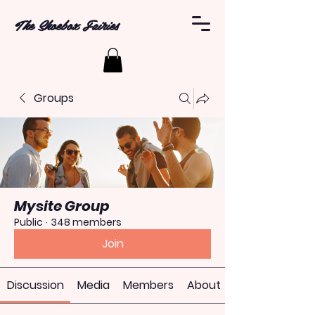
The Shoebox Fairies
Groups
Mysite Group
Public
·
348 members
Join
Discussion
Media
Members
About