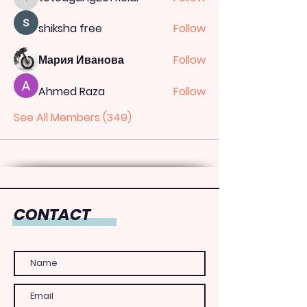
totoagung2official
shiksha free
Follow
Мария Иванова
Follow
Ahmed Raza
Follow
See All Members (349)
CONTACT