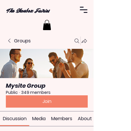
The Shoebox Fairies
Groups
Mysite Group
Public
·
349 members
Join
Discussion
Media
Members
About