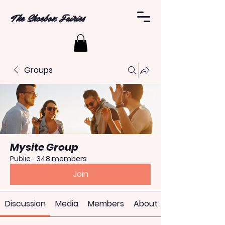
The Shoebox Fairies
Groups
Mysite Group
Public
·
348 members
Join
Discussion
Media
Members
About