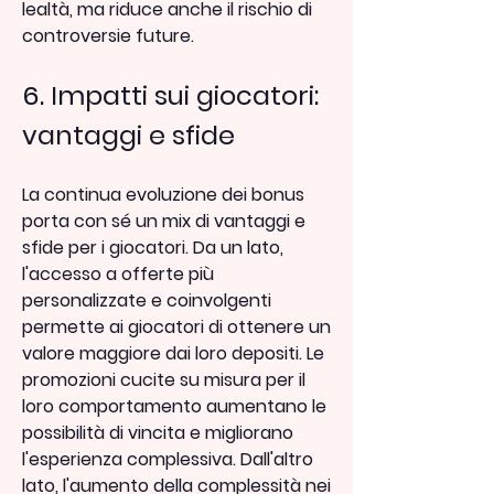
lealtà, ma riduce anche il rischio di 
controversie future.
6. Impatti sui giocatori: 
vantaggi e sfide
La continua evoluzione dei bonus 
porta con sé un mix di vantaggi e 
sfide per i giocatori. Da un lato, 
l'accesso a offerte più 
personalizzate e coinvolgenti 
permette ai giocatori di ottenere un 
valore maggiore dai loro depositi. Le 
promozioni cucite su misura per il 
loro comportamento aumentano le 
possibilità di vincita e migliorano 
l'esperienza complessiva. Dall'altro 
lato, l'aumento della complessità nei 