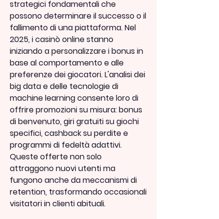
strategici fondamentali che 
possono determinare il successo o il 
fallimento di una piattaforma. Nel 
2025, i casinò online stanno 
iniziando a personalizzare i bonus in 
base al comportamento e alle 
preferenze dei giocatori. L'analisi dei 
big data e delle tecnologie di 
machine learning consente loro di 
offrire promozioni su misura: bonus 
di benvenuto, giri gratuiti su giochi 
specifici, cashback su perdite e 
programmi di fedeltà adattivi. 
Queste offerte non solo 
attraggono nuovi utenti ma 
fungono anche da meccanismi di 
retention, trasformando occasionali 
visitatori in clienti abituali.