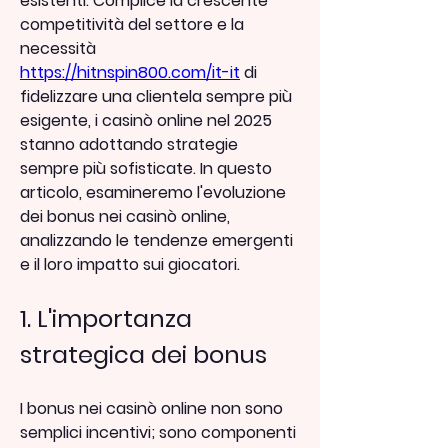
esistenti. Complice la crescente 
competitività del settore e la 
necessità 
https://hitnspin800.com/it-it
 di 
fidelizzare una clientela sempre più 
esigente, i casinò online nel 2025 
stanno adottando strategie 
sempre più sofisticate. In questo 
articolo, esamineremo l'evoluzione 
dei bonus nei casinò online, 
analizzando le tendenze emergenti 
e il loro impatto sui giocatori.
1. L'importanza 
strategica dei bonus
I bonus nei casinò online non sono 
semplici incentivi; sono componenti 