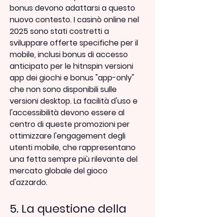
bonus devono adattarsi a questo 
nuovo contesto. I casinò online nel 
2025 sono stati costretti a 
sviluppare offerte specifiche per il 
mobile, inclusi bonus di accesso 
anticipato per le hitnspin versioni 
app dei giochi e bonus "app-only" 
che non sono disponibili sulle 
versioni desktop. La facilità d'uso e 
l'accessibilità devono essere al 
centro di queste promozioni per 
ottimizzare l'engagement degli 
utenti mobile, che rappresentano 
una fetta sempre più rilevante del 
mercato globale del gioco 
d'azzardo.
5. La questione della 