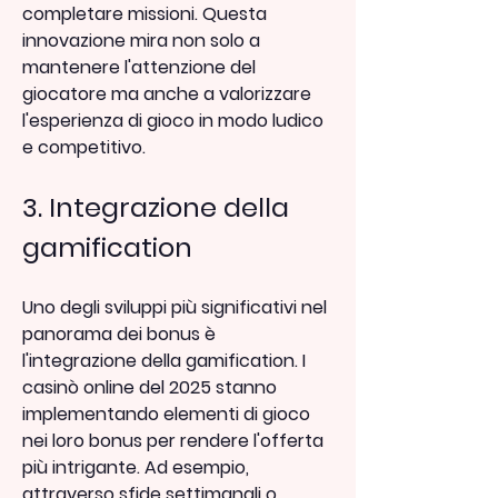
completare missioni. Questa 
innovazione mira non solo a 
mantenere l'attenzione del 
giocatore ma anche a valorizzare 
l'esperienza di gioco in modo ludico 
e competitivo.
3. Integrazione della 
gamification
Uno degli sviluppi più significativi nel 
panorama dei bonus è 
l'integrazione della gamification. I 
casinò online del 2025 stanno 
implementando elementi di gioco 
nei loro bonus per rendere l'offerta 
più intrigante. Ad esempio, 
attraverso sfide settimanali o 