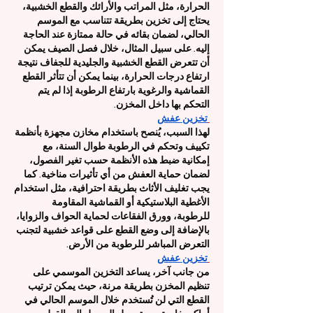
الحرارة، مثل المراتب والأرائك والقطع الخشبية، 
يحتاج إلى تخزين بطريقة تتناسب مع الموسم 
الحالي، لضمان بقائه في حالة ممتازة عند الحاجة 
إليه. على سبيل المثال، خلال فصل الصيف يمكن 
أن تتعرض القطع الخشبية والجليدية للجفاف نتيجة 
ارتفاع درجات الحرارة، بينما يمكن أن تتأثر القطع 
القماشية والرغوية بارتفاع الرطوبة إذا لم يتم 
التحكم بها داخل المخزن.
تخزين عفش
لهذا السبب، يُنصح باستخدام مخازن مجهزة بأنظمة 
تكييف وتحكم في الرطوبة طوال السنة، مع 
إمكانية ضبط هذه الأنظمة حسب تغير الفصول، 
لضمان حماية العفش من أي تأثيرات مناخية. كما 
يجب تغليف الأثاث بطريقة احترافية، مثل استخدام 
الأغطية البلاستيكية أو القماشية المقاومة 
للرطوبة، وورق الفقاعات لحماية الحواف والزوايا، 
بالإضافة إلى وضع القطع على قواعد خشبية لتجنب 
التعرض المباشر للرطوبة من الأرض.
تخزين عفش
من جانب آخر، يساعد التخزين الموسمي على 
تنظيم المخزن بطريقة مرنة، حيث يمكن ترتيب 
القطع التي لن تُستخدم خلال الموسم الحالي في 