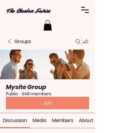
The Shoebox Fairies
Groups
Mysite Group
Public
·
348 members
Join
Discussion
Media
Members
About