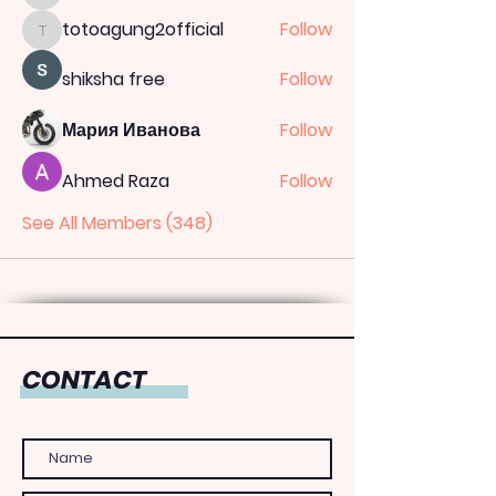
totoagung2official
Follow
totoagung2official
shiksha free
Follow
Мария Иванова
Follow
Ahmed Raza
Follow
See All Members (348)
CONTACT