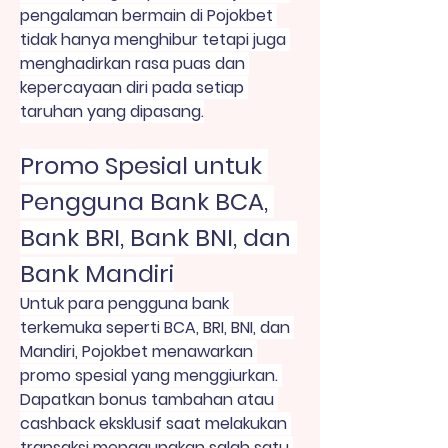
pengalaman bermain di Pojokbet 
tidak hanya menghibur tetapi juga 
menghadirkan rasa puas dan 
kepercayaan diri pada setiap 
taruhan yang dipasang.
Promo Spesial untuk 
Pengguna Bank BCA, 
Bank BRI, Bank BNI, dan 
Bank Mandiri
Untuk para pengguna bank 
terkemuka seperti BCA, BRI, BNI, dan 
Mandiri, Pojokbet menawarkan 
promo spesial yang menggiurkan. 
Dapatkan bonus tambahan atau 
cashback eksklusif saat melakukan 
transaksi menggunakan salah satu 