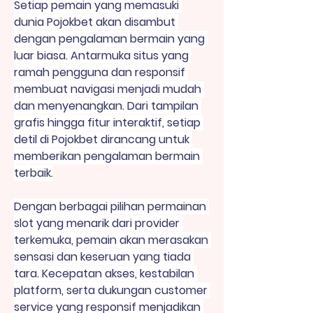
Setiap pemain yang memasuki 
dunia Pojokbet akan disambut 
dengan pengalaman bermain yang 
luar biasa. Antarmuka situs yang 
ramah pengguna dan responsif 
membuat navigasi menjadi mudah 
dan menyenangkan. Dari tampilan 
grafis hingga fitur interaktif, setiap 
detil di Pojokbet dirancang untuk 
memberikan pengalaman bermain 
terbaik.
Dengan berbagai pilihan permainan 
slot yang menarik dari provider 
terkemuka, pemain akan merasakan 
sensasi dan keseruan yang tiada 
tara. Kecepatan akses, kestabilan 
platform, serta dukungan customer 
service yang responsif menjadikan 