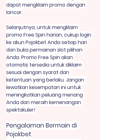
dapat mengklaim promo dengan 
lancar.
Selanjutnya, untuk mengklaim 
promo Free Spin harian, cukup login 
ke akun Pojokbet Anda setiap hari 
dan buka permainan slot pilihan 
Anda. Promo Free Spin akan 
otomatis tersedia untuk diklaim 
sesuai dengan syarat dan 
ketentuan yang berlaku. Jangan 
lewatkan kesempatan ini untuk 
meningkatkan peluang menang 
Anda dan meraih kemenangan 
spektakuler!
Pengalaman Bermain di 
Pojokbet