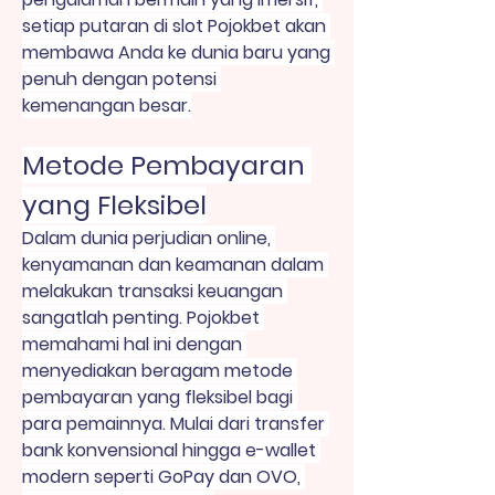
setiap putaran di slot Pojokbet akan 
membawa Anda ke dunia baru yang 
penuh dengan potensi 
kemenangan besar.
Metode Pembayaran 
yang Fleksibel
Dalam dunia perjudian online, 
kenyamanan dan keamanan dalam 
melakukan transaksi keuangan 
sangatlah penting. Pojokbet 
memahami hal ini dengan 
menyediakan beragam metode 
pembayaran yang fleksibel bagi 
para pemainnya. Mulai dari transfer 
bank konvensional hingga e-wallet 
modern seperti GoPay dan OVO, 