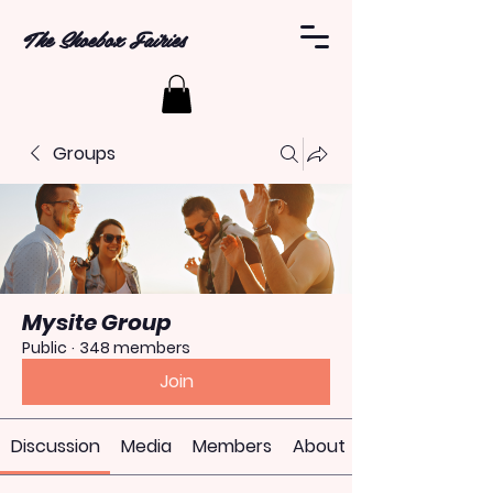
The Shoebox Fairies
Groups
Mysite Group
Public
·
348 members
Join
Discussion
Media
Members
About