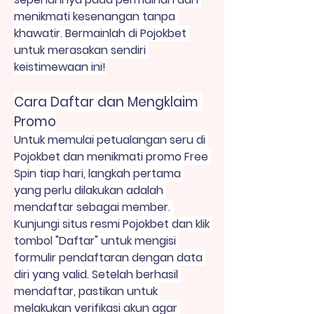
menikmati kesenangan tanpa 
khawatir. Bermainlah di Pojokbet 
untuk merasakan sendiri 
keistimewaan ini!
Cara Daftar dan Mengklaim 
Promo
Untuk memulai petualangan seru di 
Pojokbet dan menikmati promo Free 
Spin tiap hari, langkah pertama 
yang perlu dilakukan adalah 
mendaftar sebagai member. 
Kunjungi situs resmi Pojokbet dan klik 
tombol "Daftar" untuk mengisi 
formulir pendaftaran dengan data 
diri yang valid. Setelah berhasil 
mendaftar, pastikan untuk 
melakukan verifikasi akun agar 